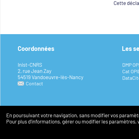
Cette décla
Coordonnées
Les s
Inist-CNRS
DMP OP
2, rue Jean Zay
Cat OP
54519 Vandoeuvre-lès-Nancy
DataCit
Contact
En poursuivant votre navigation, sans modifier vos paramètre
Pour plus d'informations, gérer ou modifier les paramètres, 