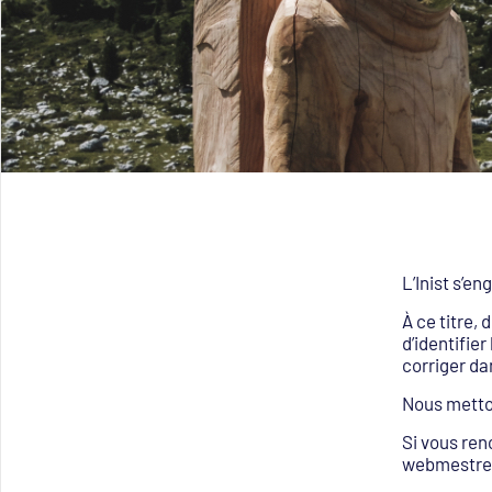
L’Inist s’e
À ce titre, 
d’identifie
corriger da
Nous metton
Si vous ren
webmestre@