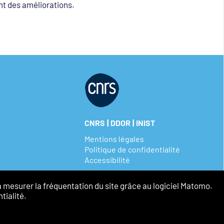
nt des améliorations.
|
|
CNRS
DDOR
INIST
Mentions légales
Politique de confidentialité
Accessibilité
à mesurer la fréquentation du site grâce au logiciel Matomo.
tialité.