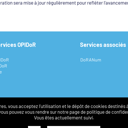
ration sera mise à jour régulièrement pour refléter l’avanceme
ervices OPIDoR
Services associés
IDoR
DoRANum
IDoR
e
s, vous acceptez l'utilisation et le dépôt de cookies destinés 
vous pouvez vous rendre sur notre page de politique de confiden
Vous êtes actuellement suivi.