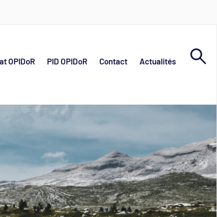
at OPIDoR
PID OPIDoR
Contact
Actualités