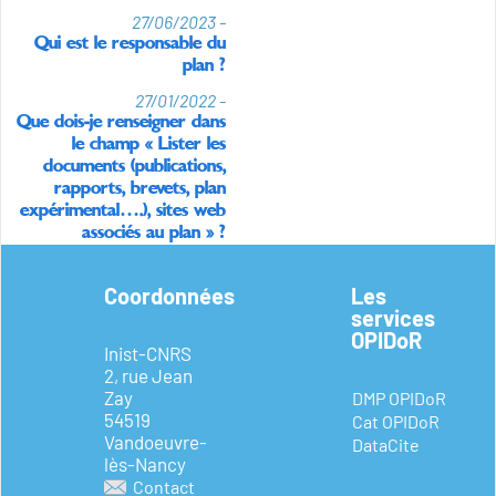
27/06/2023 -
Qui est le responsable du
plan ?
27/01/2022 -
Que dois-je renseigner dans
le champ « Lister les
documents (publications,
rapports, brevets, plan
expérimental….), sites web
associés au plan » ?
Coordonnées
Les
services
OPIDoR
Inist-CNRS
2, rue Jean
Zay
DMP OPIDoR
54519
Cat OPIDoR
Vandoeuvre-
DataCite
lès-Nancy
Contact