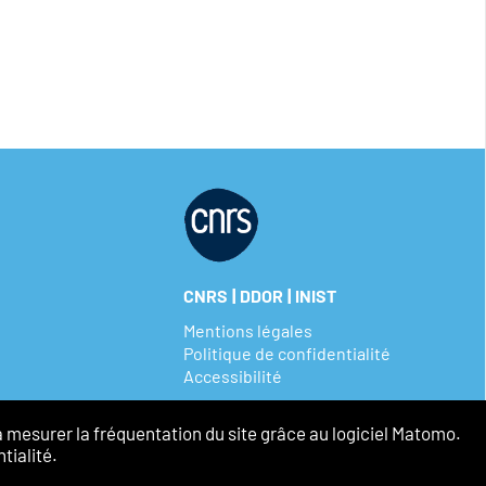
|
|
CNRS
DDOR
INIST
Mentions légales
Politique de confidentialité
Accessibilité
à mesurer la fréquentation du site grâce au logiciel Matomo.
tialité.