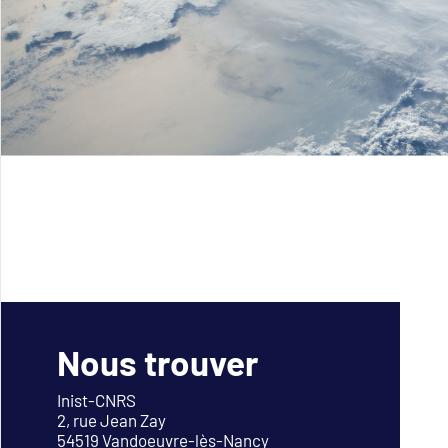
Nous trouver
Inist-CNRS
2, rue Jean Zay
54519 Vandoeuvre-lès-Nancy