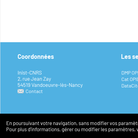
Coordonnées
Les s
Inist-CNRS
DMP OP
2, rue Jean Zay
Cat OP
54519 Vandoeuvre-lès-Nancy
DataCit
Contact
En poursuivant votre navigation, sans modifier vos paramètre
Pour plus d'informations, gérer ou modifier les paramètres, 