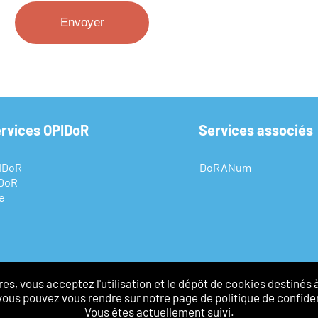
ervices OPIDoR
Services associés
IDoR
DoRANum
IDoR
e
s, vous acceptez l'utilisation et le dépôt de cookies destinés 
vous pouvez vous rendre sur notre page de politique de confiden
Vous êtes actuellement suivi.