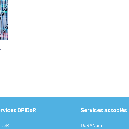
»
ervices OPIDoR
Services associés
IDoR
DoRANum