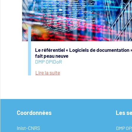
Le référentiel « Logiciels de documentation 
fait peau neuve
DMP OPIDoR
Lire la suite
Coordonnées
Les s
Inist-CNRS
DMP OP