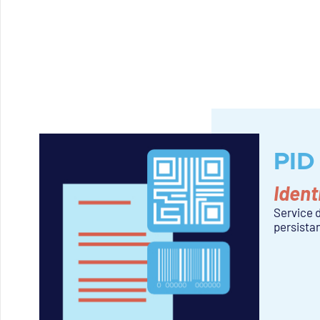
PID
Ident
Service d
persista