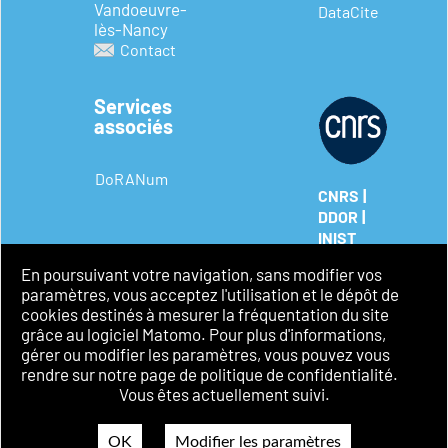
Vandoeuvre-
DataCite
lès-Nancy
Contact
Services
associés
DoRANum
|
CNRS
|
DDOR
INIST
Mentions
En poursuivant votre navigation, sans modifier vos
légales
paramètres, vous acceptez l'utilisation et le dépôt de
Politique de
cookies destinés à mesurer la fréquentation du site
confidentialité
grâce au logiciel Matomo. Pour plus d'informations,
Accessibilité
gérer ou modifier les paramètres, vous pouvez vous
rendre sur notre page de politique de confidentialité.
Vous êtes actuellement suivi.
OK
Modifier les paramètres