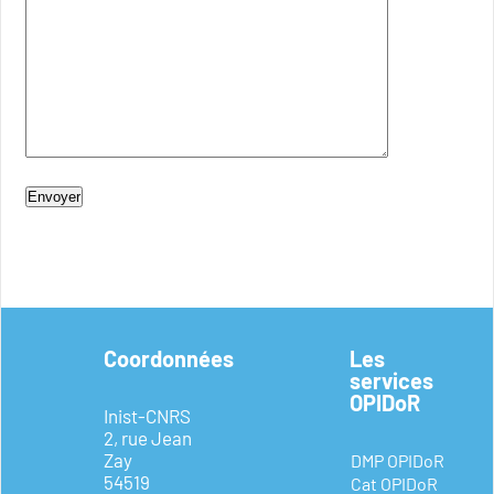
Coordonnées
Les
services
OPIDoR
Inist-CNRS
2, rue Jean
Zay
DMP OPIDoR
54519
Cat OPIDoR