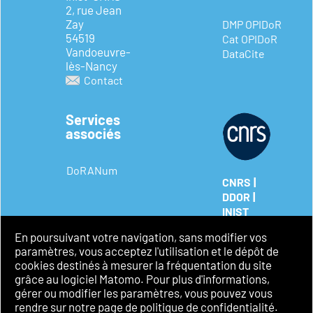
2, rue Jean
Zay
DMP OPIDoR
54519
Cat OPIDoR
Vandoeuvre-
DataCite
lès-Nancy
Contact
Services
associés
DoRANum
|
CNRS
|
DDOR
INIST
Mentions
En poursuivant votre navigation, sans modifier vos
légales
paramètres, vous acceptez l'utilisation et le dépôt de
Politique de
cookies destinés à mesurer la fréquentation du site
confidentialité
grâce au logiciel Matomo. Pour plus d'informations,
Accessibilité
gérer ou modifier les paramètres, vous pouvez vous
rendre sur notre page de politique de confidentialité.