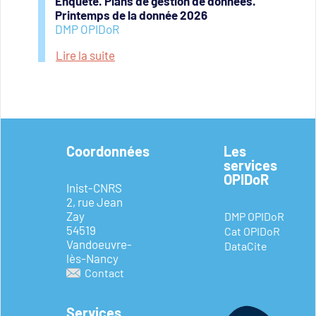
Enquête. Plans de gestion de données.
Printemps de la donnée 2026
DMP OPIDoR
Lire la suite
Coordonnées
Les
services
OPIDoR
Inist-CNRS
2, rue Jean
Zay
DMP OPIDoR
54519
Cat OPIDoR
Vandoeuvre-
DataCite
lès-Nancy
Contact
Services