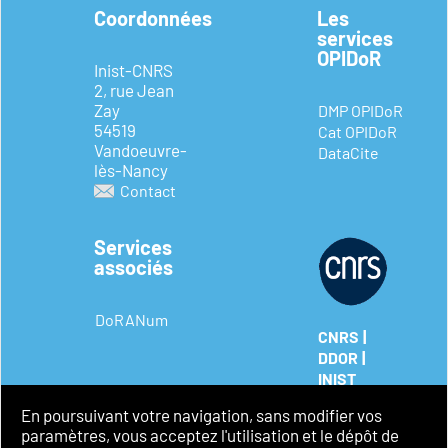
Coordonnées
Les
services
OPIDoR
Inist-CNRS
2, rue Jean
Zay
DMP OPIDoR
54519
Cat OPIDoR
Vandoeuvre-
DataCite
lès-Nancy
Contact
Services
associés
DoRANum
|
CNRS
|
DDOR
INIST
Mentions
En poursuivant votre navigation, sans modifier vos
légales
paramètres, vous acceptez l'utilisation et le dépôt de