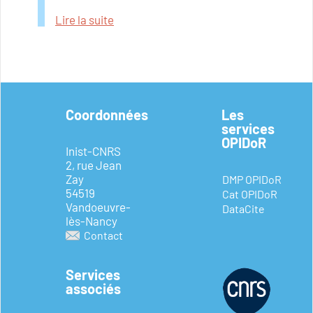
Lire la suite
Coordonnées
Les
services
OPIDoR
Inist-CNRS
2, rue Jean
Zay
DMP OPIDoR
54519
Cat OPIDoR
Vandoeuvre-
DataCite
lès-Nancy
Contact
Services
associés