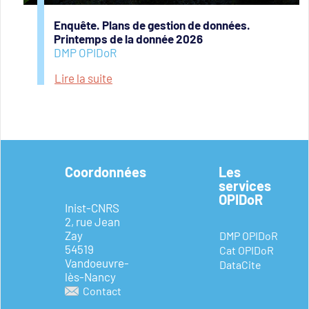
Enquête. Plans de gestion de données.
Printemps de la donnée 2026
DMP OPIDoR
Lire la suite
Coordonnées
Les
services
OPIDoR
Inist-CNRS
2, rue Jean
Zay
DMP OPIDoR
54519
Cat OPIDoR
Vandoeuvre-
DataCite
lès-Nancy
Contact